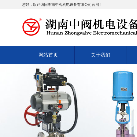
您好，欢迎访问湖南中阀机电设备有限公司官网！
网站首页
关于我们