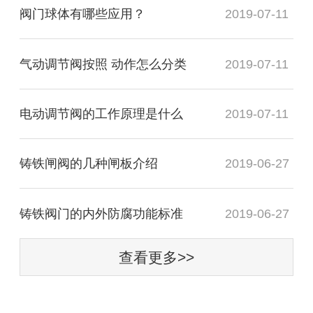
阀门球体有哪些应用？
2019-07-11
气动调节阀按照 动作怎么分类
2019-07-11
电动调节阀的工作原理是什么
2019-07-11
铸铁闸阀的几种闸板介绍
2019-06-27
铸铁阀门的内外防腐功能标准
2019-06-27
查看更多>>