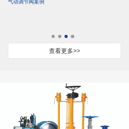
气动调节阀案例
电
查看更多>>