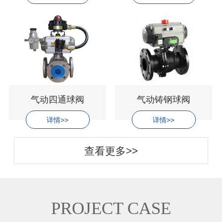
气动四通球阀
气动铸钢球阀
详情>>
详情>>
查看更多>>
PROJECT CASE