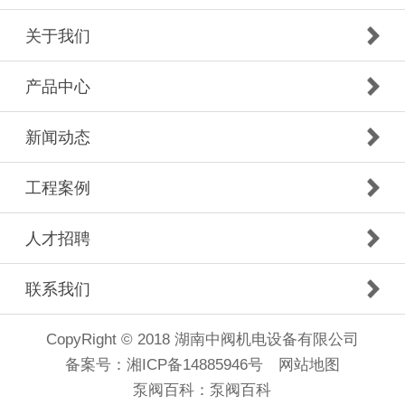
关于我们
产品中心
新闻动态
工程案例
人才招聘
联系我们
CopyRight © 2018 湖南中阀机电设备有限公司
备案号：
湘ICP备14885946号
网站地图
泵阀百科：
泵阀百科