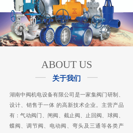
ABOUT US
关于我们
湖南中阀机电设备有限公司是一家集阀门研制、
设计、销售于一体 的高新技术企业。主营产品
有：气动阀门、闸阀、截止阀、止回阀、球阀、
蝶阀、调节阀、电动阀、弯头及三通等各类产