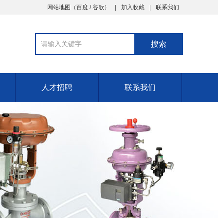
网站地图
（
百度
/
谷歌
）
加入收藏
联系我们
人才招聘
联系我们