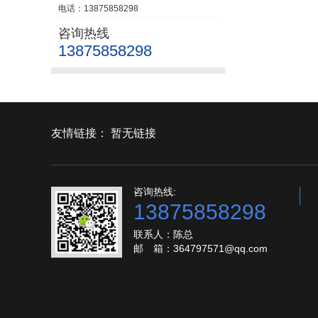
电话：13875858298
咨询热线
13875858298
友情链接：
暂无链接
咨询热线:
13875858298
联系人：陈总
邮 箱：364797571@qq.com