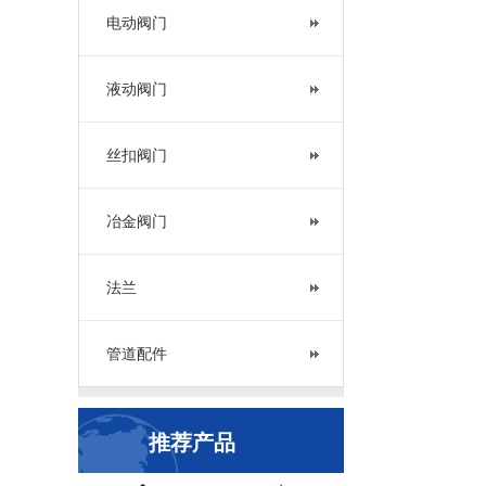
电动阀门
液动阀门
丝扣阀门
冶金阀门
法兰
管道配件
推荐产品