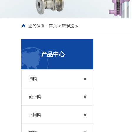
您的位置：
首页
> 错误提示
产品中心
闸阀
截止阀
止回阀